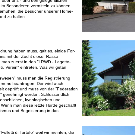
h über uns - und den gelegentlichen
m Besonderen vermitteln zu können.
 bemühen, die Besucher unserer Home-
nd zu halten.
rdnung haben muss, galt es, einige For-
uns mit der Zucht dieser Rasse
te man zuerst in den "LRWD - Lagotto-
. Verein" eintreten. Was wir getan
ewesen" muss man die Registrierung
amens beantragen. Der wird auch
keit geprüft und muss von der "Federation
)" genehmigt werden. Schlussendlich
enschlichen, kynologischen und
. Wenn man diese letzte Hürde geschafft
mismus und Begeisterung in das
lletti di Tartufo" weil wir meinten, die