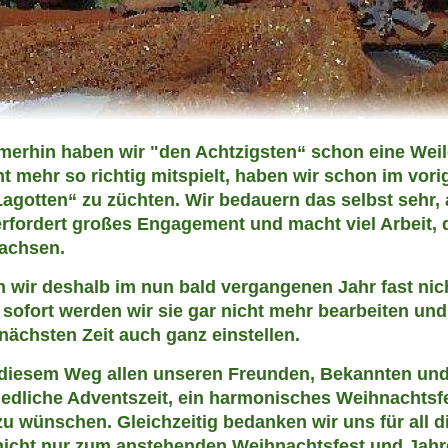
merhin haben wir "den Achtzigsten“ schon eine Weil
ht mehr so richtig mitspielt, haben wir schon im vor
agotten“ zu züchten. Wir bedauern das selbst sehr, 
erfordert großes Engagement und macht viel Arbeit, 
wachsen.
 wir deshalb im nun bald vergangenen Jahr fast nic
fort werden wir sie gar nicht mehr bearbeiten und 
nächsten Zeit auch ganz einstellen.
f diesem Weg allen unseren Freunden, Bekannten und
riedliche Adventszeit, ein harmonisches Weihnachtsfe
 zu wünschen. Gleichzeitig bedanken wir uns für all 
nicht nur zum anstehenden Weihnachtsfest und Jahr