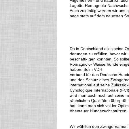
Allgemeinen - und natürlich auc
Lagotto-Romagnolo-Nachwuchs i
Auch zukünftig werden wir uns
page stets auf dem neuesten Sta
Da in Deutschland alles seine O
derungen zu erfüllen, bevor wir 
beschäfti- gen konnten. So soll
Romagnolo- Wasserhunde eingetr
haben. Beim VDH-
Verband für das Deutsche Hund
und den Schutz eines Zwingern
international auf seine Zulässig
Cynologique Internationale (FCI
wird man auch noch auf seine m
räumlichen Qualitäten überprüft
hat, kann man sich vol-ler Opti
Abenteuer Hundezucht stürzen.
Wir wählten den Zwingernamen "Fo